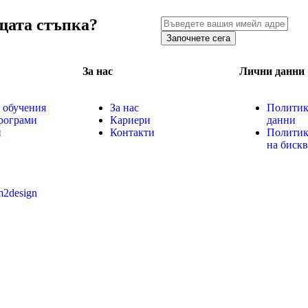
щата стъпка?
Започнете сега
За нас
Лични данни
 обучения
За нас
Политик
рограми
Кариери
данни
и
Контакти
Политик
на биск
m2design