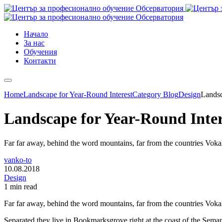
Начало
За нас
Обучения
Контакти
Home
Landscape for Year-Round Interest
Category Blog
Design
Landsc
Landscape for Year-Round Inter
Far far away, behind the word mountains, far from the countries Vokali
vanko-to
10.08.2018
Design
1 min read
Far far away, behind the word mountains, far from the countries Vokali
Separated they live in Bookmarksgrove right at the coast of the Semant