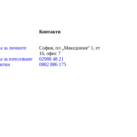
Контакти
а за личните
София, пл „Македония“ 1, ет
16, офис 7
а за използване
02988 48 21
витки
0882 886 175