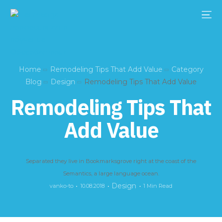
Home
Remodeling Tips That Add Value
Category
Blog
Design
Remodeling Tips That Add Value
Remodeling Tips That
Add Value
Separated they live in Bookmarksgrove right at the coast of the
Semantics, a large language ocean.
Design
vanko-to
10.08.2018
1 Min Read