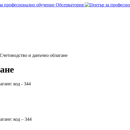
Счетоводство и данъчно облагане
гане
гане: код - 344
гане: код – 344