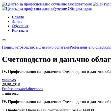
Начало
За нас
Обучения
Контакти
Home
Счетоводство и данъчно облагане
Professions-and-directions
Счетоводство и данъчно обла
IV. Професионално направление:
Счетоводство и данъчно обла
vanko-to
20.08.2018
Professions-and-directions
1 min read
IV. Професионално направление:
Счетоводство и данъчно обла
1. Професия:
Оперативен счетоводител: код – 344030