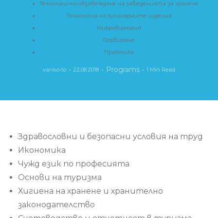
Технологично обзавеждане на заведенията за хранене
Технология на кулинарните изделия
Микробиология
Сервиране
Практика
Programs
vanko-to
22.08.2018
1 Min Read
Здравословни и безопасни условия на труд
Икономика
Чужд език по професията
Основи на туризма
Хигиена на хранене и хранително
законодателство