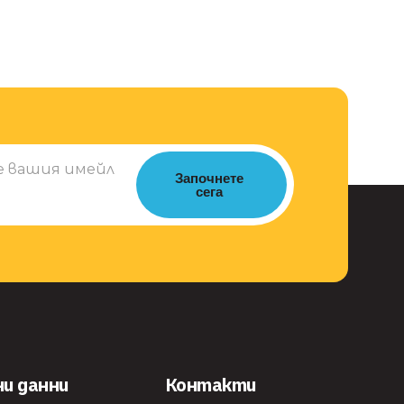
Започнете
сега
ни данни
Контакти