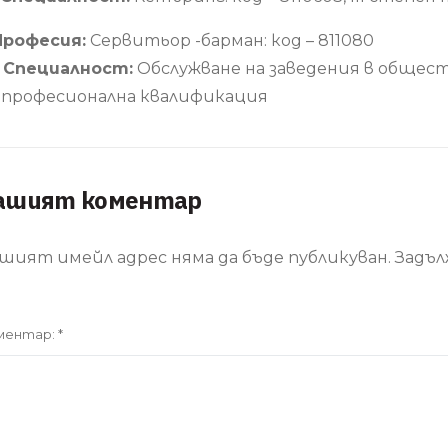
Професия:
Сервитьор -барман: код – 811080
1 Специалност:
Обслужване на заведения в обществе
 професионална квалификация
ашият коментар
шият имейл адрес няма да бъде публикуван.
Задъл
ментар:
*