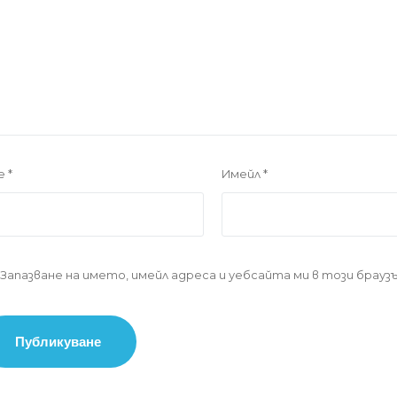
е
*
Имейл
*
Запазване на името, имейл адреса и уебсайта ми в този брау