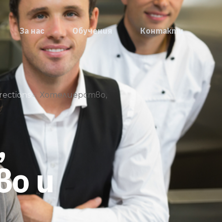
За нас
Обучения
Контакти
rections
Хотелиерство,
,
о и