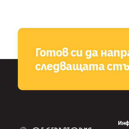
Готов си да нап
следващата стъ
Ин