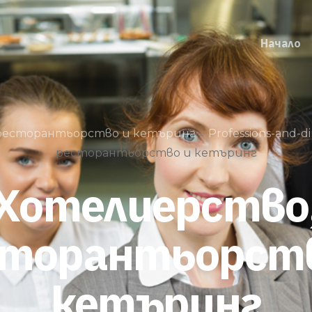
Начало
ресторантьорство и кетъринг
Professions-and-di
ресторантьорство и кетъринг
Хотелиерство
сторантьорств
кетъринг