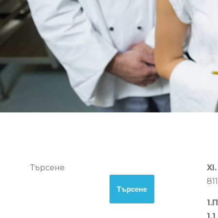
van
Търсене
XI
811
Търсене
1.
1.