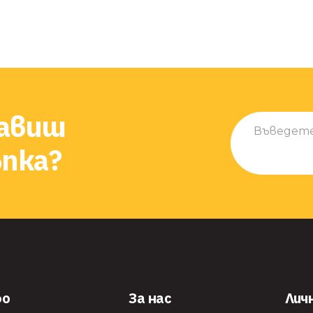
равиш
пка?
фо
За нас
Лич