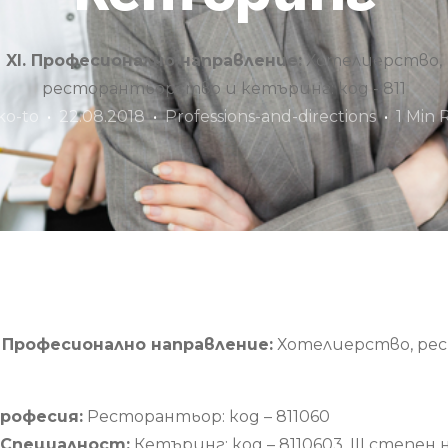
XI. Професионално направление:
Хотелиерство,
ресторантьорство и кетъринг: код - 811
ko-to
22.08.2018
Professions-and-directions
1 Min 
. Професионално направление:
Хотелиерство, рес
Професия:
Ресторантьор: код – 811060
1 Специалност:
Кетъринг: код – 8110603, III степе