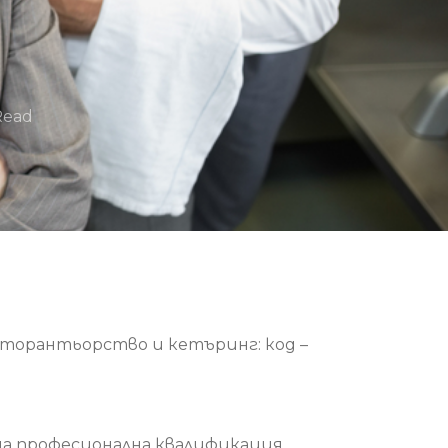
Read
торантьорство и кетъринг: код –
н на професионална квалификация