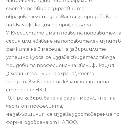
национални изпитни програми в
съответствие с държавните
образователни изисквания за придобиване
на квалификация по професията.
7. Курсистите имат право на поправителна
сесия или явяване на поправителен изпит в
рамките на 3 месеца. На завършилите
успешно курса, се издава свидетелство за
придобита професионална квалификация
„Охранител – лична охрана“, което
представлява трета квалификационна
степен от НКП.
10. При завършване на даден модул, т.е. на
част от професията,
на завършилия се издава удостоверение по
форма, одобрена от НАПОО.