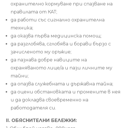
охранително кормуване при спазване на
правилата от КАТ;
да работи със сигнално охранителна
техника;
да оказва първа медицинска помощ;
да разглобява, сглобява и борави бързо с
зачисленото му оръжие;
да пазнава добре навиците на
охраняваното лице/а и пази личните му
тайни;
да опазва служебната и държавна тайна;
да оцени обстановката и промените в нея
и да докладва своевременно на
работодателя си.
II. OБЯСНИТЕЛНИ БЕЛЕЖКИ: