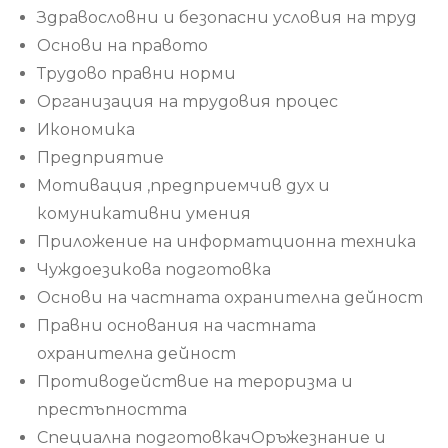
Здравословни и безопасни условия на труд
Основи на правото
Трудово правни норми
Организация на трудовия процес
Икономика
Предприятие
Мотивация ,предприемчив дух и
комуникативни умения
Приложение на информатционна техника
Чуждоезикова подготовка
Основи на частната охранителна дейност
Правни основания на частната
охранителна дейност
Противодействие на тероризма и
престъпността
Специална подготовкачОръжезнание и