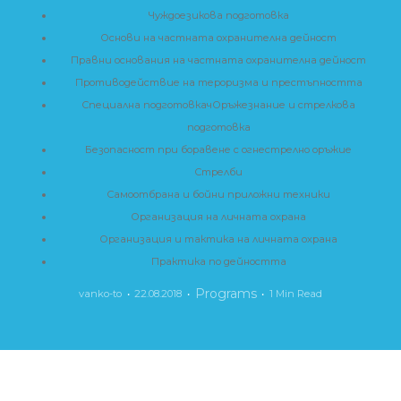
Чуждоезикова подготовка
Основи на частната охранителна дейност
Правни основания на частната охранителна дейност
Противодействие на тероризма и престъпността
Специална подготовкачОръжезнание и стрелкова
подготовка
Безопасност при боравене с огнестрелно оръжие
Стрелби
Самоотбрана и бойни приложни техники
Организация на личната охрана
Организация и тактика на личната охрана
Практика по дейността
Programs
vanko-to
22.08.2018
1 Min Read