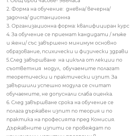
1. Oбщ брой часове- 988часа
2. Форма на обучение: дневна/ вечерна/
задочна/ дистанционна
3. Организационна форма: квалифициран курс
4. За обучение се приемат кандидати / мъже
и жени/ със завършено минимум основно
образование, психически и физически здрави
5.След завършване на цикъла от лекции по
съответния модул, обучаемите полагат
теоретически и практически изпит. За
завършили успешно модула се считат
обучаемите, не допуснали слаба оценка.
6. След завършване срока на обучение се
полага държавен изпит по теория и по
практика на професията пред Комисия.
Държавните изпити се провеждат по