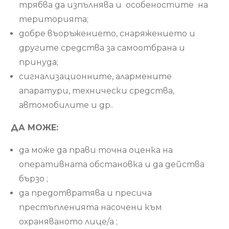
трябва да изпълнява и особеностите на
територията;
добре въоръжението, снаряжението и
другите средства за самоотбрана и
принуда;
сигнализационните, алармените
апаратури, технически средства,
автомобилите и др..
ДА МОЖЕ:
да може да прави точна оценка на
оперативната обстановка и да действа
бързо ;
да предотвратява и пресича
престъпленията насочени към
охраняваното лице/а ;