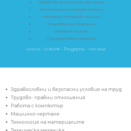
Обработка на металите чрез рязане
Експлоатация на стругови машини
Настройка на стругови машини
Струговане на повърхнини
Нарязване на резби
Производствена практика
Programs
vanko-to
22.08.2018
1 Min Read
Здравословни и безопасни условия на труд
Трудово- правни отношения
Работа с компютър
Машинно чертане
Технология на материалите
Техническа механика