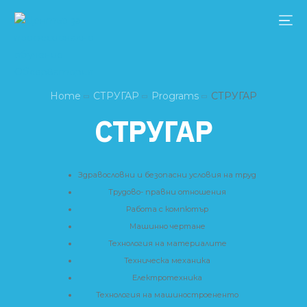
Home
СТРУГАР
Programs
СТРУГАР
СТРУГАР
Здравословни и безопасни условия на труд
Трудово- правни отношения
Работа с компютър
Машинно чертане
Технология на материалите
Техническа механика
Електротехника
Технология на машиностроененто