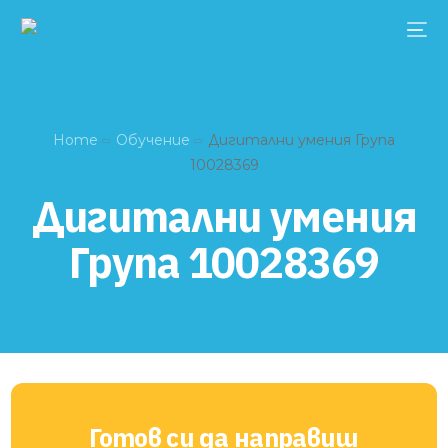
Home
Обучение
Дигитални умения Група
10028369
Дигитални умения
Група 10028369
Готов си да направиш