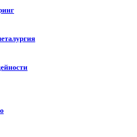
ринг
металургия
дейности
ло